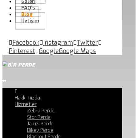
Galeri
FAQ’s
Blog
İletişim
Facebook
Instagram
Twitter
Pinterest
Google
Google Maps
Hakkımızda
Hizmetler
Zebra Perde
Stor Perde
Jaluzi Perde
Dikey Perde
Blackout Perde