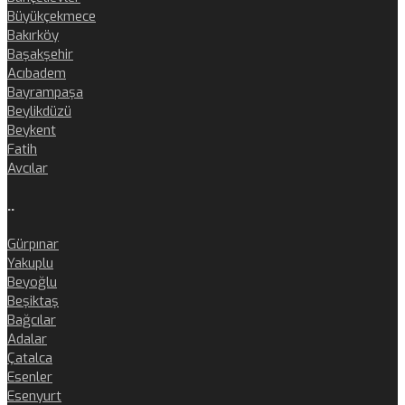
Büyükçekmece
Bakırköy
Başakşehir
Acıbadem
Bayrampaşa
Beylikdüzü
Beykent
Fatih
Avcılar
..
Gürpınar
Yakuplu
Beyoğlu
Beşiktaş
Bağcılar
Adalar
Çatalca
Esenler
Esenyurt