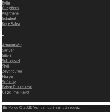
Eyüp
Güngören
Kağıthane
Sukulent
Keçe Saksı
..
Arnavutköy
Sarıyer
Silivri
Sultangazi
Şişli
Zeytinburnu
Florya
Sefaköy
Bahçe Düzenleme
Geçici İmei Kaydı
Bir Perde © 2000 'yılından beri hizmetinizdeyiz..