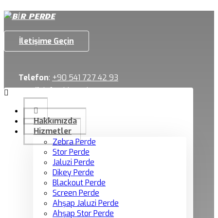
İletişime Geçin
Telefon
:
+90 541 727 42 93
Email
:
info@birperde.com
Hakkımızda
Hizmetler
Zebra Perde
Stor Perde
Jaluzi Perde
Dikey Perde
Blackout Perde
Screen Perde
Ahşap Jaluzi Perde
Ahşap Stor Perde