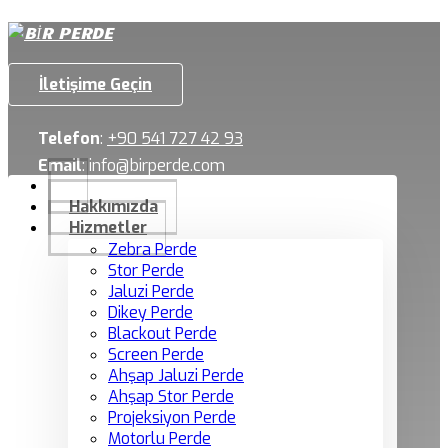
İletişime Geçin
Telefon
:
+90 541 727 42 93
Email
:
info@birperde.com
Hakkımızda
Hizmetler
Zebra Perde
Stor Perde
Jaluzi Perde
Dikey Perde
Blackout Perde
Screen Perde
Ahşap Jaluzi Perde
Ahşap Stor Perde
Projeksiyon Perde
Motorlu Perde