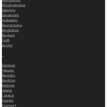
Bahçelievler
Büyükçekmece
Bakırköy
Başakşehir
Acıbadem
Bayrampaşa
Beylikdüzü
Beykent
Fatih
Avcılar
..
Gürpınar
Yakuplu
Beyoğlu
Beşiktaş
Bağcılar
Adalar
Çatalca
Esenler
Esenyurt