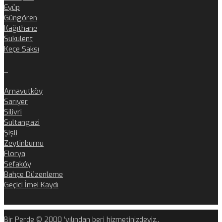
Eyüp
Güngören
Kağıthane
Sukulent
Keçe Saksı
..
Arnavutköy
Sarıyer
Silivri
Sultangazi
Şişli
Zeytinburnu
Florya
Sefaköy
Bahçe Düzenleme
Geçici İmei Kaydı
Bir Perde © 2000 'yılından beri hizmetinizdeyiz..