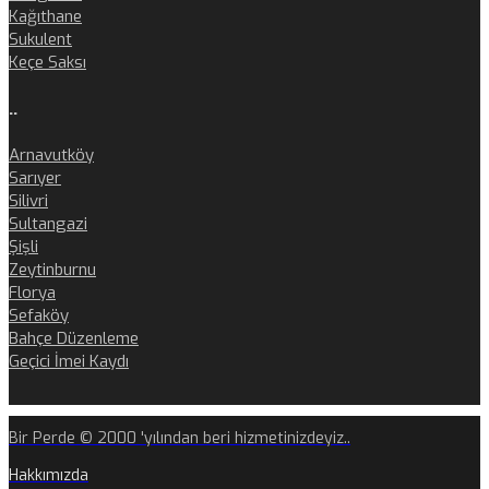
Kağıthane
Sukulent
Keçe Saksı
..
Arnavutköy
Sarıyer
Silivri
Sultangazi
Şişli
Zeytinburnu
Florya
Sefaköy
Bahçe Düzenleme
Geçici İmei Kaydı
Bir Perde © 2000 'yılından beri hizmetinizdeyiz..
Hakkımızda