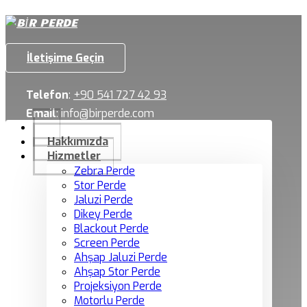
İletişime Geçin
Telefon
:
+90 541 727 42 93
Email
:
info@birperde.com
Hakkımızda
Hizmetler
Zebra Perde
Stor Perde
Jaluzi Perde
Dikey Perde
Blackout Perde
Screen Perde
Ahşap Jaluzi Perde
Ahşap Stor Perde
Projeksiyon Perde
Motorlu Perde