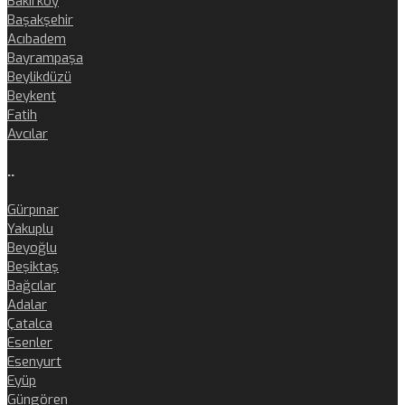
Bakırköy
Başakşehir
Acıbadem
Bayrampaşa
Beylikdüzü
Beykent
Fatih
Avcılar
..
Gürpınar
Yakuplu
Beyoğlu
Beşiktaş
Bağcılar
Adalar
Çatalca
Esenler
Esenyurt
Eyüp
Güngören