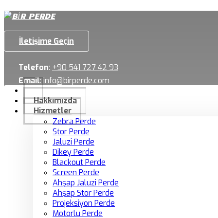
İletişime Geçin
Telefon
:
+90 541 727 42 93
Email
:
info@birperde.com
Hakkımızda
Hizmetler
Zebra Perde
Stor Perde
Jaluzi Perde
Dikey Perde
Blackout Perde
Screen Perde
Ahşap Jaluzi Perde
Ahşap Stor Perde
Projeksiyon Perde
Motorlu Perde