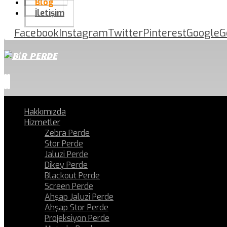
Blog
İletişim
Facebook
Instagram
Twitter
Pinterest
Google
G
Hakkımızda
Hizmetler
Zebra Perde
Stor Perde
Jaluzi Perde
Dikey Perde
Blackout Perde
Screen Perde
Ahşap Jaluzi Perde
Ahşap Stor Perde
Projeksiyon Perde