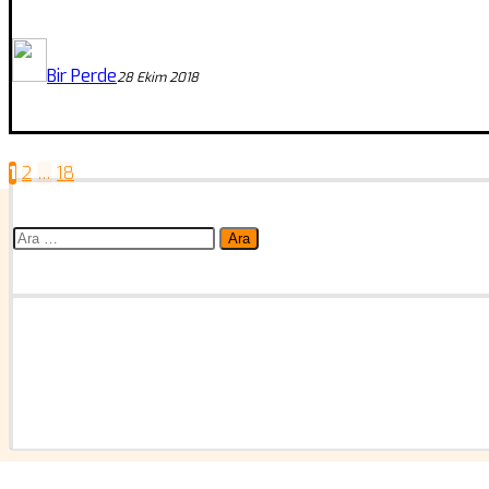
Bir Perde
28 Ekim 2018
1
2
…
18
Yazı
sayfalaması
Arama: