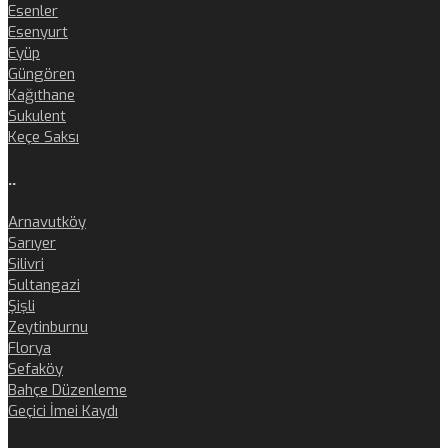
Esenler
Esenyurt
Eyüp
Güngören
Kağıthane
Sukulent
Keçe Saksı
..
Arnavutköy
Sarıyer
Silivri
Sultangazi
Şişli
Zeytinburnu
Florya
Sefaköy
Bahçe Düzenleme
Geçici İmei Kaydı