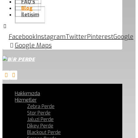
FAQ’s
Blog
İletişim
Facebook
Instagram
Twitter
Pinterest
Google
Google Maps
Hakkımızda
Hizmetler
Zebra Perde
Stor Perde
Jaluzi Perde
Dikey Perde
Blackout Perde