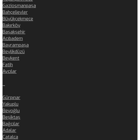
Gaziosmanpaşa
Bahçelievler
Büyükçekmece
Bakırköy
Başakşehir
Acıbadem
Bayrampaşa
Beylikdüzü
Beykent
Fatih
Avcılar
..
Gürpınar
Yakuplu
Beyoğlu
Beşiktaş
Bağcılar
Adalar
Çatalca