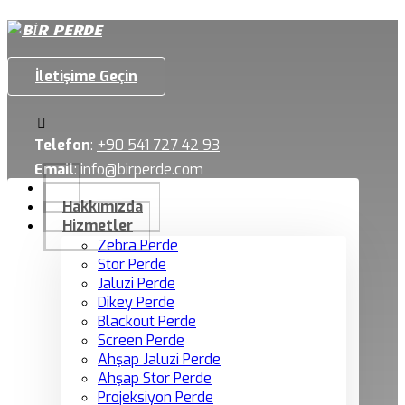
İletişime Geçin
Telefon
:
+90 541 727 42 93
Email
:
info@birperde.com
Hakkımızda
Hizmetler
Zebra Perde
Stor Perde
Jaluzi Perde
Dikey Perde
Blackout Perde
Screen Perde
Ahşap Jaluzi Perde
Ahşap Stor Perde
Projeksiyon Perde