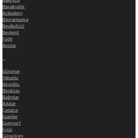
Bakırköy
Başakşehir
Acıbadem
Bayrampaşa
Beylikdüzü
Beykent
Fatih
Avcılar
..
Gürpınar
Yakuplu
Beyoğlu
Beşiktaş
Bağcılar
Adalar
Çatalca
Esenler
Esenyurt
Eyüp
Güngören