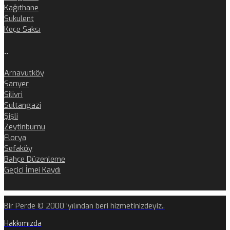
Kağıthane
Sukulent
Keçe Saksı
..
Arnavutköy
Sarıyer
Silivri
Sultangazi
Şişli
Zeytinburnu
Florya
Sefaköy
Bahçe Düzenleme
Geçici İmei Kaydı
Bir Perde © 2000 'yılından beri hizmetinizdeyiz..
Hakkımızda