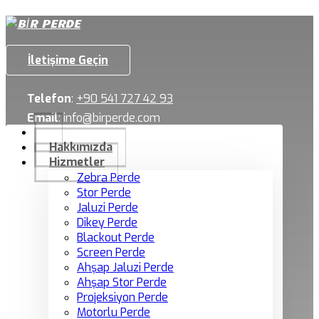
İletişime Geçin
Telefon
:
+90 541 727 42 93
Email
:
info@birperde.com
Hakkımızda
Hizmetler
Zebra Perde
Stor Perde
Jaluzi Perde
Dikey Perde
Blackout Perde
Screen Perde
Ahşap Jaluzi Perde
Ahşap Stor Perde
Projeksiyon Perde
Motorlu Perde