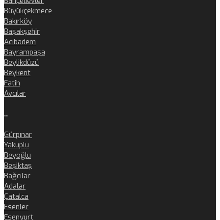
Bahçelievler
Büyükçekmece
Bakırköy
Başakşehir
Acıbadem
Bayrampaşa
Beylikdüzü
Beykent
Fatih
Avcılar
..
Gürpınar
Yakuplu
Beyoğlu
Beşiktaş
Bağcılar
Adalar
Çatalca
Esenler
Esenyurt