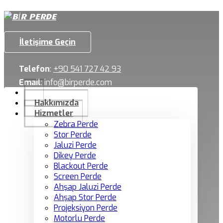
İletişime Geçin
Telefon
:
+90 541 727 42 93
Email
:
info@birperde.com
Hakkımızda
Hizmetler
Zebra Perde
Stor Perde
Jaluzi Perde
Dikey Perde
Blackout Perde
Screen Perde
Ahşap Jaluzi Perde
Ahşap Stor Perde
Projeksiyon Perde
Motorlu Perde