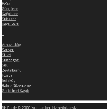
Eyüp
Güngören
Kağıthane
Sukulent
Keçe Saksı
..
Arnavutköy
Sarıyer
Silivri
Sultangazi
Şişli
Zeytinburnu
Florya
Sefaköy
Bahçe Düzenleme
Geçici İmei Kaydı
Bir Perde © 2000 'yılından beri hizmetinizdeyiz..