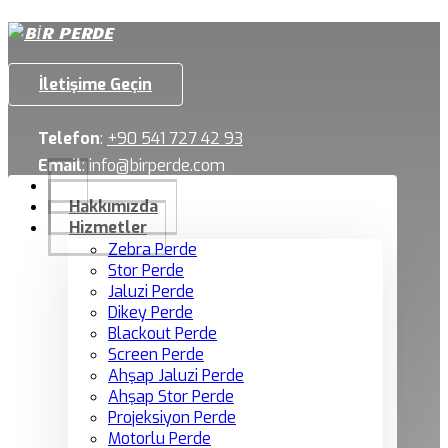
İletişime Geçin
Telefon
:
+90 541 727 42 93
Email
:
info@birperde.com
Hakkımızda
Hizmetler
Zebra Perde
Stor Perde
Jaluzi Perde
Dikey Perde
Blackout Perde
Screen Perde
Ahşap Jaluzi Perde
Ahşap Stor Perde
Projeksiyon Perde
Motorlu Perde