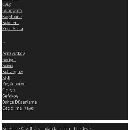
Eyüp
Güngören
Kağıthane
Sukulent
Keçe Saksı
..
Arnavutköy
Sarıyer
Silivri
Sultangazi
Şişli
Zeytinburnu
Florya
Sefaköy
Bahçe Düzenleme
Geçici İmei Kaydı
Bir Perde © 2000 'yılından beri hizmetinizdeyiz..