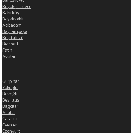
Bahçelievler
Büyükçekmece
Bakırköy
Başakşehir
Acıbadem
Bayrampaşa
Beylikdüzü
Beykent
Fatih
Avcılar
..
Gürpınar
Yakuplu
Beyoğlu
Beşiktaş
Bağcılar
Adalar
Çatalca
Esenler
Esenyurt