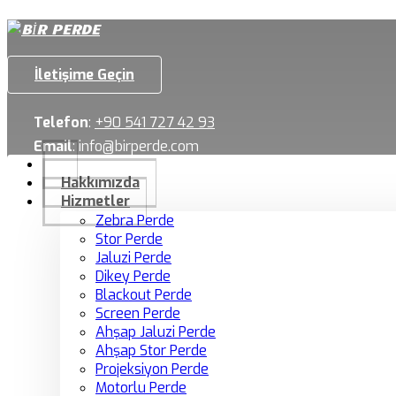
İletişime Geçin
Telefon
:
+90 541 727 42 93
Email
:
info@birperde.com
Hakkımızda
Hizmetler
Zebra Perde
Stor Perde
Jaluzi Perde
Dikey Perde
Blackout Perde
Screen Perde
Ahşap Jaluzi Perde
Ahşap Stor Perde
Projeksiyon Perde
Motorlu Perde