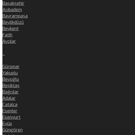
Başakşehir
Acıbadem
Bayrampaşa
Beylikdüzü
Beykent
Fatih
Avcılar
..
Gürpınar
Yakuplu
Beyoğlu
Beşiktaş
Bağcılar
Adalar
Çatalca
Esenler
Esenyurt
Eyüp
Güngören