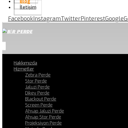
Blog
İletişim
Facebook
Instagram
Twitter
Pinterest
Google
G
Hakkımızda
Hizmetler
Zebra Perde
Stor Perde
Jaluzi Perde
Dikey Perde
Blackout Perde
Screen Perde
Ahşap Jaluzi Perde
Ahşap Stor Perde
Projeksiyon Perde