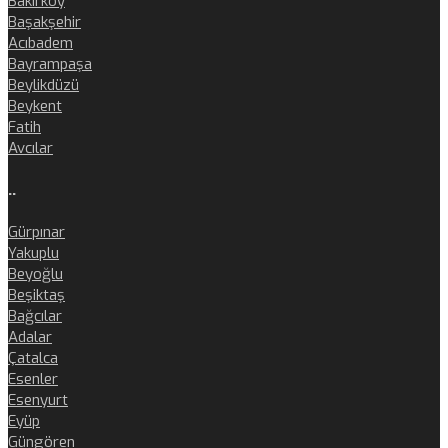
Bakırköy
Başakşehir
Acıbadem
Bayrampaşa
Beylikdüzü
Beykent
Fatih
Avcılar
..
Gürpınar
Yakuplu
Beyoğlu
Beşiktaş
Bağcılar
Adalar
Çatalca
Esenler
Esenyurt
Eyüp
Güngören