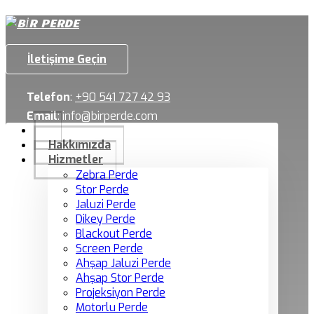
İletişime Geçin
Telefon
:
+90 541 727 42 93
Email
:
info@birperde.com
Hakkımızda
Hizmetler
Zebra Perde
Stor Perde
Jaluzi Perde
Dikey Perde
Blackout Perde
Screen Perde
Ahşap Jaluzi Perde
Ahşap Stor Perde
Projeksiyon Perde
Motorlu Perde