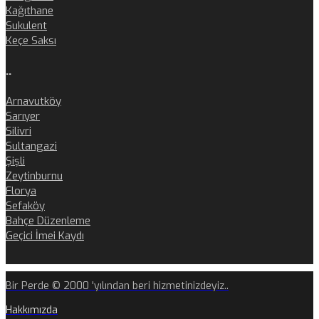
Kağıthane
Sukulent
Keçe Saksı
..
Arnavutköy
Sarıyer
Silivri
Sultangazi
Şişli
Zeytinburnu
Florya
Sefaköy
Bahçe Düzenleme
Geçici İmei Kaydı
Bir Perde © 2000 'yılından beri hizmetinizdeyiz..
Hakkımızda