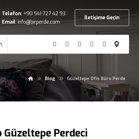
Telefon
:
+90 541 727 42 93
İletişime Geçin
Email
:
info@birperde.com
m
Blog
Güzeltepe Ofis Büro Perde
 Güzeltepe Perdeci