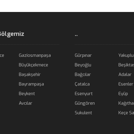
Bölgemiz
..
ce
Gaziosmanpaşa
Gürpınar
Yakuplu
Büyükçekmece
Beyoğlu
Beşikta
Başakşehir
Bağcılar
Adalar
Bayrampaşa
Çatalca
Esenler
Beykent
Esenyurt
Eyüp
Avcılar
Güngören
Kağıth
Sukulent
Keçe Sa