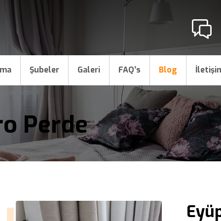
ama
Şubeler
Galeri
FAQ’s
Blog
İletişi
ro Perde
Eyüp