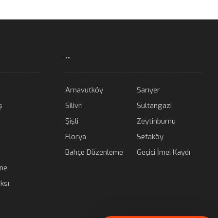
..
Arnavutköy
Sarıyer
ş
Silivri
Sultangazi
Şişli
Zeytinburnu
Florya
Sefaköy
Bahçe Düzenleme
Geçici İmei Kaydı
ane
ksı