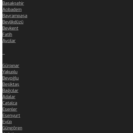
Başakşehir
Acıbadem
Bayrampaşa
Beylikdüzü
Beykent
Fatih
Avcılar
..
Gürpınar
Yakuplu
Beyoğlu
Beşiktaş
Bağcılar
Adalar
Çatalca
Esenler
Esenyurt
Eyüp
Güngören