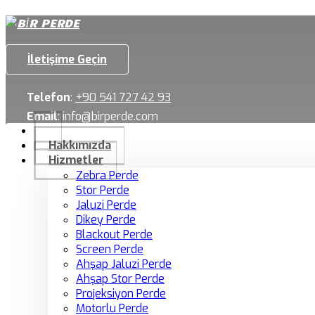
İletişime Geçin
Telefon
:
+90 541 727 42 93
Email
:
info@birperde.com
Hakkımızda
Hizmetler
Zebra Perde
Stor Perde
Jaluzi Perde
Dikey Perde
Blackout Perde
Screen Perde
Ahşap Jaluzi Perde
Ahşap Stor Perde
Projeksiyon Perde
Motorlu Perde