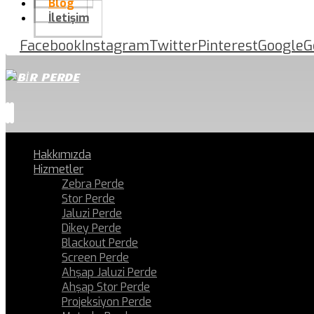
Blog
İletişim
Facebook
Instagram
Twitter
Pinterest
Google
G
Hakkımızda
Hizmetler
Zebra Perde
Stor Perde
Jaluzi Perde
Dikey Perde
Blackout Perde
Screen Perde
Ahşap Jaluzi Perde
Ahşap Stor Perde
Projeksiyon Perde