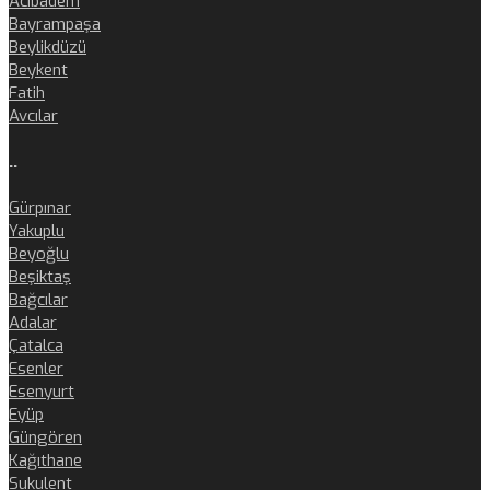
Acıbadem
Bayrampaşa
Beylikdüzü
Beykent
Fatih
Avcılar
..
Gürpınar
Yakuplu
Beyoğlu
Beşiktaş
Bağcılar
Adalar
Çatalca
Esenler
Esenyurt
Eyüp
Güngören
Kağıthane
Sukulent