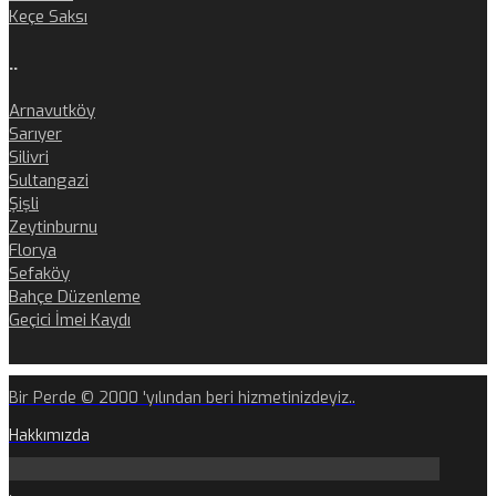
Keçe Saksı
..
Arnavutköy
Sarıyer
Silivri
Sultangazi
Şişli
Zeytinburnu
Florya
Sefaköy
Bahçe Düzenleme
Geçici İmei Kaydı
Bir Perde © 2000 'yılından beri hizmetinizdeyiz..
Hakkımızda