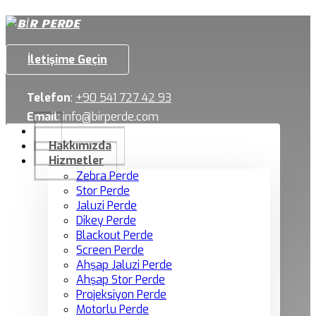
İletişime Geçin
Telefon
:
+90 541 727 42 93
Email
:
info@birperde.com
Hakkımızda
Hizmetler
Zebra Perde
Stor Perde
Jaluzi Perde
Dikey Perde
Blackout Perde
Screen Perde
Ahşap Jaluzi Perde
Ahşap Stor Perde
Projeksiyon Perde
Motorlu Perde