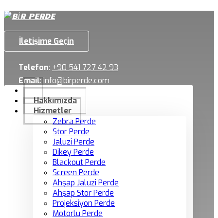
İletişime Geçin
Telefon
:
+90 541 727 42 93
Email
:
info@birperde.com
Hakkımızda
Hizmetler
Zebra Perde
Stor Perde
Jaluzi Perde
Dikey Perde
Blackout Perde
Screen Perde
Ahşap Jaluzi Perde
Ahşap Stor Perde
Projeksiyon Perde
Motorlu Perde