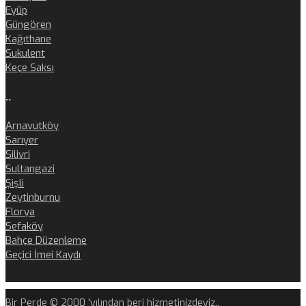
Eyüp
Güngören
Kağıthane
Sukulent
Keçe Saksı
..
Arnavutköy
Sarıyer
Silivri
Sultangazi
Şişli
Zeytinburnu
Florya
Sefaköy
Bahçe Düzenleme
Geçici İmei Kaydı
Bir Perde © 2000 'yılından beri hizmetinizdeyiz..