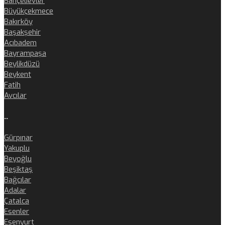
Bahçelievler
Büyükçekmece
Bakırköy
Başakşehir
Acıbadem
Bayrampaşa
Beylikdüzü
Beykent
Fatih
Avcılar
..
Gürpınar
Yakuplu
Beyoğlu
Beşiktaş
Bağcılar
Adalar
Çatalca
Esenler
Esenyurt