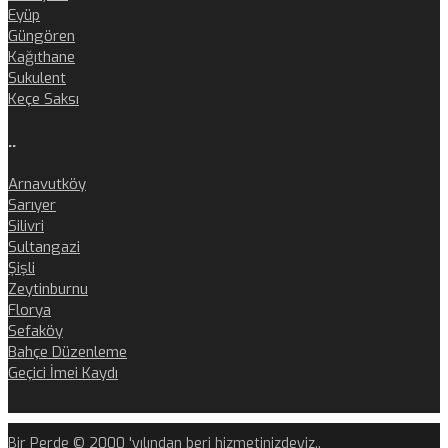
Eyüp
Güngören
Kağıthane
Sukulent
Keçe Saksı
..
Arnavutköy
Sarıyer
Silivri
Sultangazi
Şişli
Zeytinburnu
Florya
Sefaköy
Bahçe Düzenleme
Geçici İmei Kaydı
Bir Perde © 2000 'yılından beri hizmetinizdeyiz..