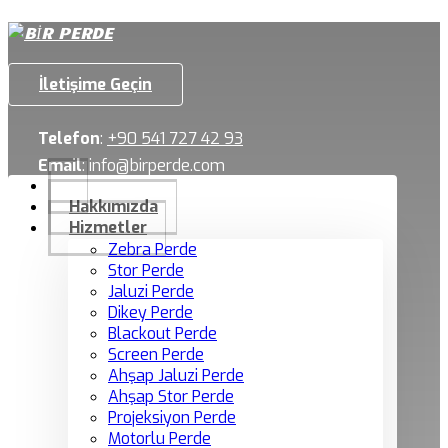
İletişime Geçin
Telefon
:
+90 541 727 42 93
Email
:
info@birperde.com
Hakkımızda
Hizmetler
Zebra Perde
Stor Perde
Jaluzi Perde
Dikey Perde
Blackout Perde
Screen Perde
Ahşap Jaluzi Perde
Ahşap Stor Perde
Projeksiyon Perde
Motorlu Perde