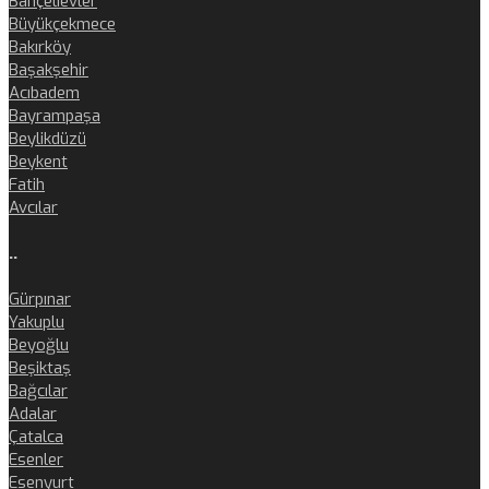
Bahçelievler
Büyükçekmece
Bakırköy
Başakşehir
Acıbadem
Bayrampaşa
Beylikdüzü
Beykent
Fatih
Avcılar
..
Gürpınar
Yakuplu
Beyoğlu
Beşiktaş
Bağcılar
Adalar
Çatalca
Esenler
Esenyurt