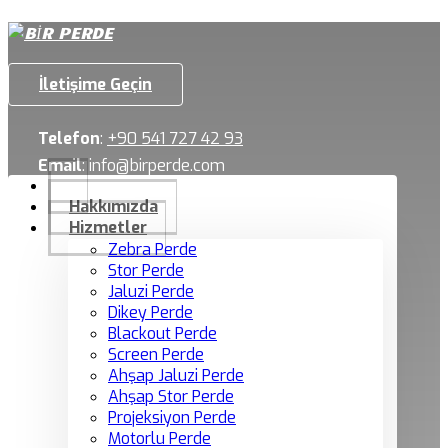
İletişime Geçin
Telefon
:
+90 541 727 42 93
Email
:
info@birperde.com
Hakkımızda
Hizmetler
Zebra Perde
Stor Perde
Jaluzi Perde
Dikey Perde
Blackout Perde
Screen Perde
Ahşap Jaluzi Perde
Ahşap Stor Perde
Projeksiyon Perde
Motorlu Perde