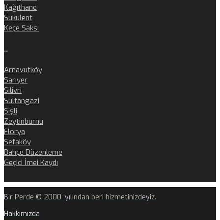
Kağıthane
Sukulent
Keçe Saksı
..
Arnavutköy
Sarıyer
Silivri
Sultangazi
Şişli
Zeytinburnu
Florya
Sefaköy
Bahçe Düzenleme
Geçici İmei Kaydı
Bir Perde © 2000 'yılından beri hizmetinizdeyiz..
Hakkımızda