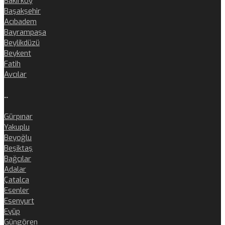
Bakırköy
Başakşehir
Acıbadem
Bayrampaşa
Beylikdüzü
Beykent
Fatih
Avcılar
..
Gürpınar
Yakuplu
Beyoğlu
Beşiktaş
Bağcılar
Adalar
Çatalca
Esenler
Esenyurt
Eyüp
Güngören