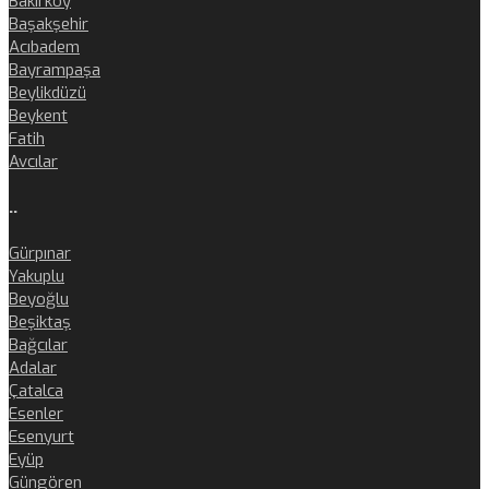
Bakırköy
Başakşehir
Acıbadem
Bayrampaşa
Beylikdüzü
Beykent
Fatih
Avcılar
..
Gürpınar
Yakuplu
Beyoğlu
Beşiktaş
Bağcılar
Adalar
Çatalca
Esenler
Esenyurt
Eyüp
Güngören