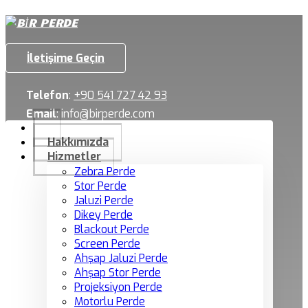
İletişime Geçin
Telefon
:
+90 541 727 42 93
Email
:
info@birperde.com
Hakkımızda
Hizmetler
Zebra Perde
Stor Perde
Jaluzi Perde
Dikey Perde
Blackout Perde
Screen Perde
Ahşap Jaluzi Perde
Ahşap Stor Perde
Projeksiyon Perde
Motorlu Perde