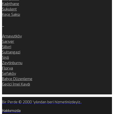
Kağıthane
Sukulent
Keçe Saksı
..
Arnavutköy
Sarıyer
Silivri
Sultangazi
Şişli
Zeytinburnu
Florya
Sefaköy
Bahçe Düzenleme
Geçici İmei Kaydı
Bir Perde © 2000 'yılından beri hizmetinizdeyiz..
Hakkımızda