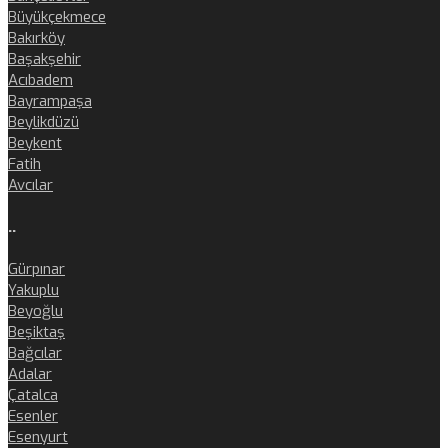
Büyükçekmece
Bakırköy
Başakşehir
Acıbadem
Bayrampaşa
Beylikdüzü
Beykent
Fatih
Avcılar
..
Gürpınar
Yakuplu
Beyoğlu
Beşiktaş
Bağcılar
Adalar
Çatalca
Esenler
Esenyurt