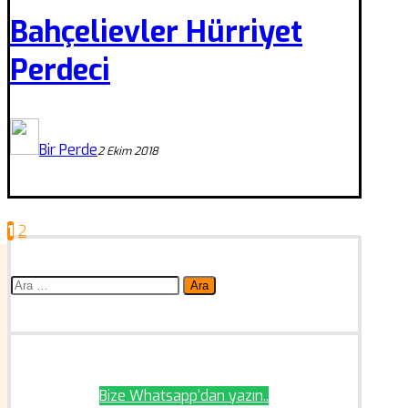
Bahçelievler Hürriyet
Perdeci
Bir Perde
2 Ekim 2018
1
2
Yazı
sayfalaması
Arama:
Bize Whatsapp'dan yazın..