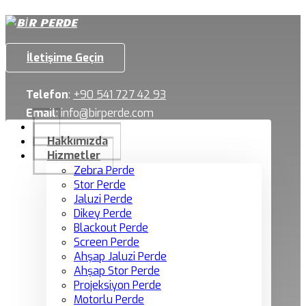
İletişime Geçin
Telefon
:
+90 541 727 42 93
Email
:
info@birperde.com
Hakkımızda
Hizmetler
Zebra Perde
Stor Perde
Jaluzi Perde
Dikey Perde
Blackout Perde
Screen Perde
Ahşap Jaluzi Perde
Ahşap Stor Perde
Projeksiyon Perde
Motorlu Perde