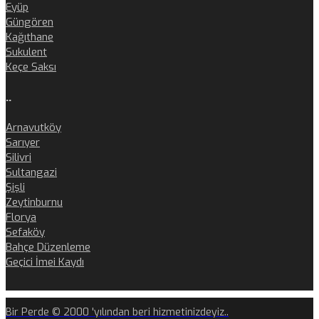
Eyüp
Güngören
Kağıthane
Sukulent
Keçe Saksı
..
Arnavutköy
Sarıyer
Silivri
Sultangazi
Şişli
Zeytinburnu
Florya
Sefaköy
Bahçe Düzenleme
Geçici İmei Kaydı
Bir Perde © 2000 'yılından beri hizmetinizdeyiz..