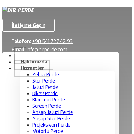
İletişime Geçin
Telefon
:
+90 541 727 42 93
Email
:
info@birperde.com
Hakkımızda
Hizmetler
Zebra Perde
Stor Perde
Jaluzi Perde
Dikey Perde
Blackout Perde
Screen Perde
Ahşap Jaluzi Perde
Ahşap Stor Perde
Projeksiyon Perde
Motorlu Perde