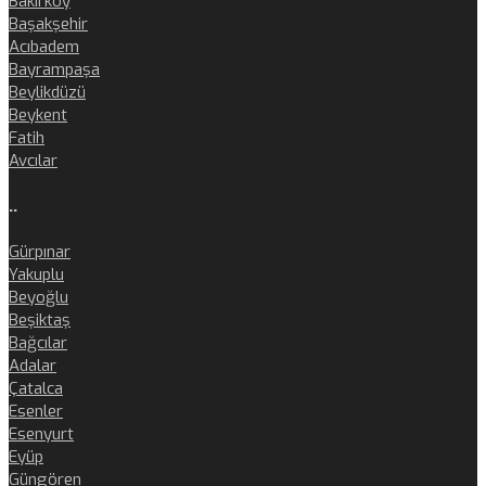
Bakırköy
Başakşehir
Acıbadem
Bayrampaşa
Beylikdüzü
Beykent
Fatih
Avcılar
..
Gürpınar
Yakuplu
Beyoğlu
Beşiktaş
Bağcılar
Adalar
Çatalca
Esenler
Esenyurt
Eyüp
Güngören