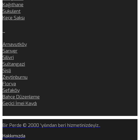
Kağıthane
Sukulent
Keçe Saksı
..
Arnavutköy
Sarıyer
Silivri
Sultangazi
Şişli
Zeytinburnu
Florya
Sefaköy
Bahçe Düzenleme
Geçici İmei Kaydı
Bir Perde © 2000 'yılından beri hizmetinizdeyiz..
Hakkımızda