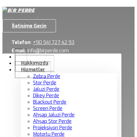
İletişime Geçin
Telefon
:
+90 541 727 42 93
Email
:
info@birperde.com
Hakkımızda
Hizmetler
Zebra Perde
Stor Perde
Jaluzi Perde
Dikey Perde
Blackout Perde
Screen Perde
Ahşap Jaluzi Perde
Ahşap Stor Perde
Projeksiyon Perde
Motorlu Perde