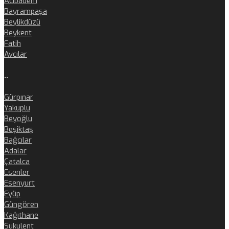
Acıbadem
Bayrampaşa
Beylikdüzü
Beykent
Fatih
Avcılar
..
Gürpınar
Yakuplu
Beyoğlu
Beşiktaş
Bağcılar
Adalar
Çatalca
Esenler
Esenyurt
Eyüp
Güngören
Kağıthane
Sukulent