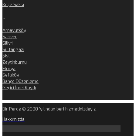
Keçe Saksı
..
Arnavutköy
Sarıyer
Silivri
Sultangazi
Şişli
Zeytinburnu
Florya
Sefaköy
Bahçe Düzenleme
Geçici İmei Kaydı
Bir Perde © 2000 'yılından beri hizmetinizdeyiz..
Hakkımızda