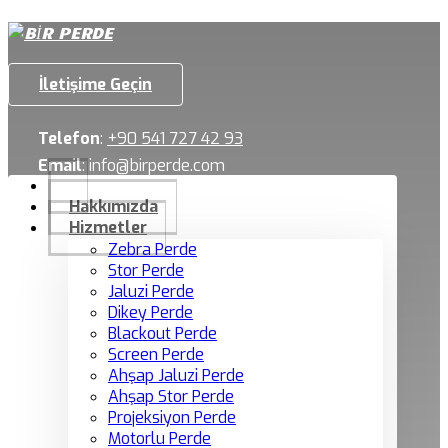
İletişime Geçin
Telefon
:
+90 541 727 42 93
Email
:
info@birperde.com
Hakkımızda
Hizmetler
Zebra Perde
Stor Perde
Jaluzi Perde
Dikey Perde
Blackout Perde
Screen Perde
Ahşap Jaluzi Perde
Ahşap Stor Perde
Projeksiyon Perde
Motorlu Perde