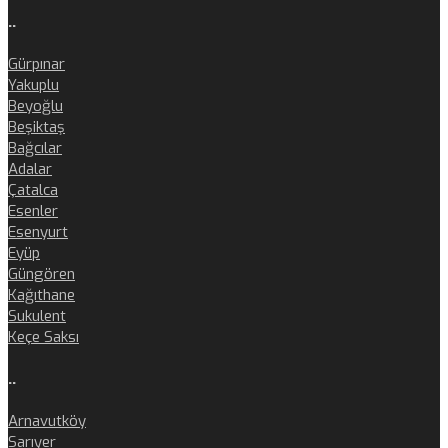
..
Gürpınar
Yakuplu
Beyoğlu
Beşiktaş
Bağcılar
Adalar
Çatalca
Esenler
Esenyurt
Eyüp
Güngören
Kağıthane
Sukulent
Keçe Saksı
..
Arnavutköy
Sarıyer