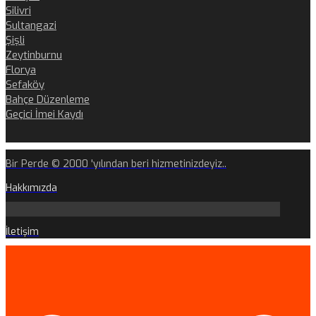
Silivri
Sultangazi
Şişli
Zeytinburnu
Florya
Sefaköy
Bahçe Düzenleme
Geçici İmei Kaydı
Bir Perde © 2000 'yılından beri hizmetinizdeyiz..
Hakkımızda
İletişim