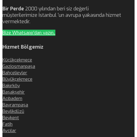
Bir Perde
2000 yılından beri siz değerli
müşterilerimize İstanbul ‘un avrupa yakasında hizmet
vermektedir.
Bize Whatsapp'dan yazın..
Hizmet Bölgemiz
Küçükçekmece
Gaziosmanpaşa
Bahçelievler
Büyükçekmece
Bakırköy
Başakşehir
Acıbadem
Bayrampaşa
Beylikdüzü
Beykent
Fatih
Avcılar