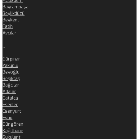
Acıbadem
Bayrampaşa
Beylikdüzü
Beykent
Fatih
Avcılar
..
Gürpınar
Yakuplu
Beyoğlu
Beşiktaş
Bağcılar
Adalar
Çatalca
Esenler
Esenyurt
Eyüp
Güngören
Kağıthane
Sukulent