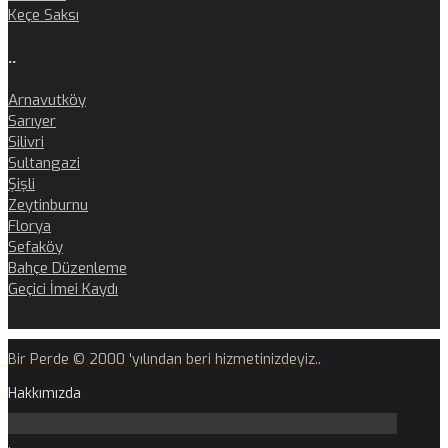
Keçe Saksı
..
Arnavutköy
Sarıyer
Silivri
Sultangazi
Şişli
Zeytinburnu
Florya
Sefaköy
Bahçe Düzenleme
Geçici İmei Kaydı
Bir Perde © 2000 'yılından beri hizmetinizdeyiz..
Hakkımızda