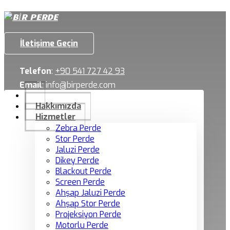
İletişime Geçin
Telefon
:
+90 541 727 42 93
Email
:
info@birperde.com
Hakkımızda
Hizmetler
Zebra Perde
Stor Perde
Jaluzi Perde
Dikey Perde
Blackout Perde
Screen Perde
Ahşap Jaluzi Perde
Ahşap Stor Perde
Projeksiyon Perde
Motorlu Perde