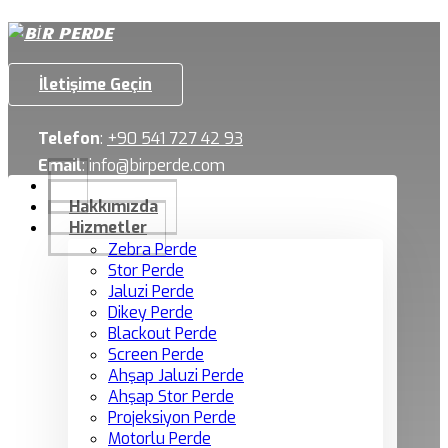
İletişime Geçin
Telefon
:
+90 541 727 42 93
Email
:
info@birperde.com
Hakkımızda
Hizmetler
Zebra Perde
Stor Perde
Jaluzi Perde
Dikey Perde
Blackout Perde
Screen Perde
Ahşap Jaluzi Perde
Ahşap Stor Perde
Projeksiyon Perde
Motorlu Perde