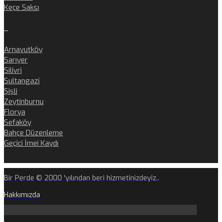
Keçe Saksı
..
Arnavutköy
Sarıyer
Silivri
Sultangazi
Şişli
Zeytinburnu
Florya
Sefaköy
Bahçe Düzenleme
Geçici İmei Kaydı
Bir Perde © 2000 'yılından beri hizmetinizdeyiz..
Hakkımızda