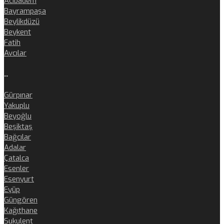
Acıbadem
Bayrampaşa
Beylikdüzü
Beykent
Fatih
Avcılar
..
Gürpınar
Yakuplu
Beyoğlu
Beşiktaş
Bağcılar
Adalar
Çatalca
Esenler
Esenyurt
Eyüp
Güngören
Kağıthane
Sukulent