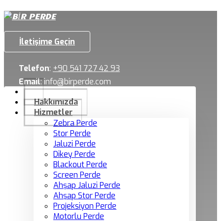
İletişime Geçin
Telefon
:
+90 541 727 42 93
Email
:
info@birperde.com
Hakkımızda
Hizmetler
Zebra Perde
Stor Perde
Jaluzi Perde
Dikey Perde
Blackout Perde
Screen Perde
Ahşap Jaluzi Perde
Ahşap Stor Perde
Projeksiyon Perde
Motorlu Perde