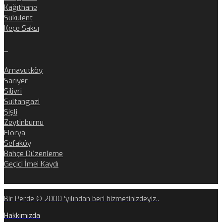
Kağıthane
Sukulent
Keçe Saksı
..
Arnavutköy
Sarıyer
Silivri
Sultangazi
Şişli
Zeytinburnu
Florya
Sefaköy
Bahçe Düzenleme
Geçici İmei Kaydı
Bir Perde © 2000 'yılından beri hizmetinizdeyiz..
Hakkımızda