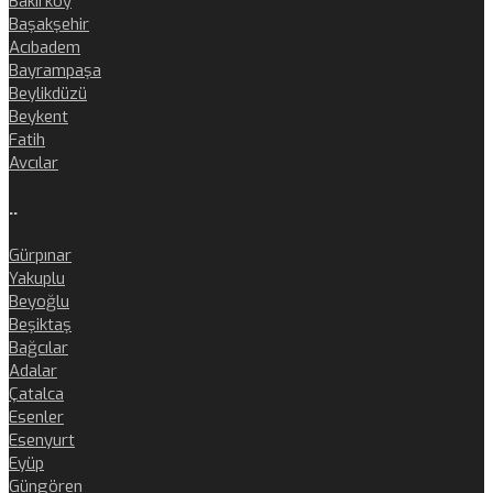
Bakırköy
Başakşehir
Acıbadem
Bayrampaşa
Beylikdüzü
Beykent
Fatih
Avcılar
..
Gürpınar
Yakuplu
Beyoğlu
Beşiktaş
Bağcılar
Adalar
Çatalca
Esenler
Esenyurt
Eyüp
Güngören