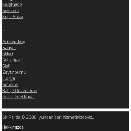
Kağıthane
Sukulent
Keçe Saksı
..
Arnavutköy
Sarıyer
Silivri
Sultangazi
Şişli
Zeytinburnu
Florya
Sefaköy
Bahçe Düzenleme
Geçici İmei Kaydı
Bir Perde © 2000 'yılından beri hizmetinizdeyiz..
Hakkımızda