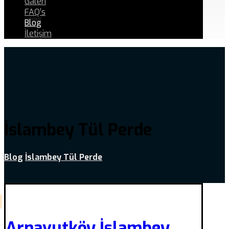
Galeri
FAQ’s
Blog
İletişim
İslambey Tül Perde
Blog
İslambey Tül Perde
Arnavutköy İslambey