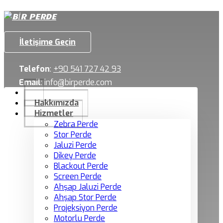
İletişime Geçin
Telefon
:
+90 541 727 42 93
Email
:
info@birperde.com
Hakkımızda
Hizmetler
Zebra Perde
Stor Perde
Jaluzi Perde
Dikey Perde
Blackout Perde
Screen Perde
Ahşap Jaluzi Perde
Ahşap Stor Perde
Projeksiyon Perde
Motorlu Perde