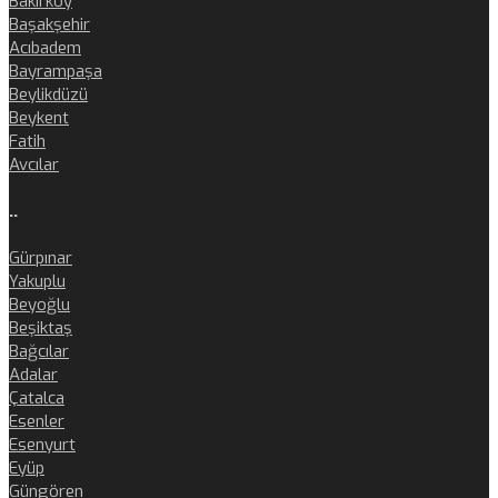
Bakırköy
Başakşehir
Acıbadem
Bayrampaşa
Beylikdüzü
Beykent
Fatih
Avcılar
..
Gürpınar
Yakuplu
Beyoğlu
Beşiktaş
Bağcılar
Adalar
Çatalca
Esenler
Esenyurt
Eyüp
Güngören