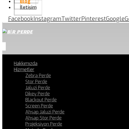
Blog
İletişim
Facebook
Instagram
Twitter
Pinterest
Google
G
Hakkımızda
Hizmetler
Zebra Perde
Stor Perde
Jaluzi Perde
Dikey Perde
Blackout Perde
Screen Perde
Ahşap Jaluzi Perde
Ahşap Stor Perde
Projeksiyon Perde