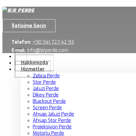
İletişime Geçin
Telefon
:
+90 541 727 42 93
Email
:
info@birperde.com
Hakkımızda
Hizmetler
Zebra Perde
Stor Perde
Jaluzi Perde
Dikey Perde
Blackout Perde
Screen Perde
Ahşap Jaluzi Perde
Ahşap Stor Perde
Projeksiyon Perde
Motorlu Perde