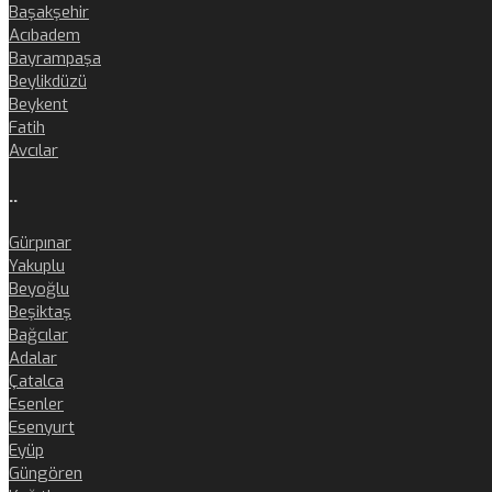
Başakşehir
Acıbadem
Bayrampaşa
Beylikdüzü
Beykent
Fatih
Avcılar
..
Gürpınar
Yakuplu
Beyoğlu
Beşiktaş
Bağcılar
Adalar
Çatalca
Esenler
Esenyurt
Eyüp
Güngören