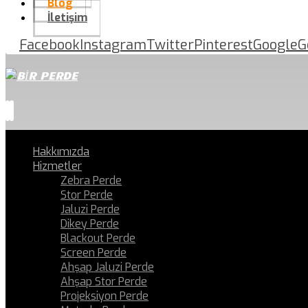
Blog
İletişim
Facebook
Instagram
Twitter
Pinterest
Google
G
Hakkımızda
Hizmetler
Zebra Perde
Stor Perde
Jaluzi Perde
Dikey Perde
Blackout Perde
Screen Perde
Ahşap Jaluzi Perde
Ahşap Stor Perde
Projeksiyon Perde