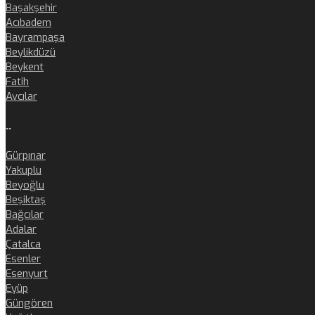
Başakşehir
Acıbadem
Bayrampaşa
Beylikdüzü
Beykent
Fatih
Avcılar
..
Gürpınar
Yakuplu
Beyoğlu
Beşiktaş
Bağcılar
Adalar
Çatalca
Esenler
Esenyurt
Eyüp
Güngören