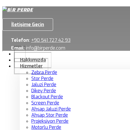
İletişime Geçin
Telefon
:
+90 541 727 42 93
Email
:
info@birperde.com
Hakkımızda
Hizmetler
Zebra Perde
Stor Perde
Jaluzi Perde
Dikey Perde
Blackout Perde
Screen Perde
Ahşap Jaluzi Perde
Ahşap Stor Perde
Projeksiyon Perde
Motorlu Perde