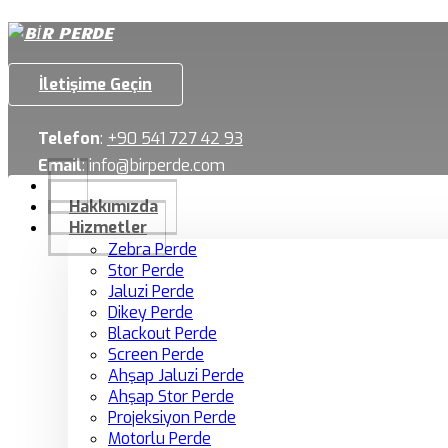
İletişime Geçin
Telefon
:
+90 541 727 42 93
Email
:
info@birperde.com
Hakkımızda
Hizmetler
Zebra Perde
Stor Perde
Jaluzi Perde
Dikey Perde
Blackout Perde
Screen Perde
Ahşap Jaluzi Perde
Ahşap Stor Perde
Projeksiyon Perde
Motorlu Perde