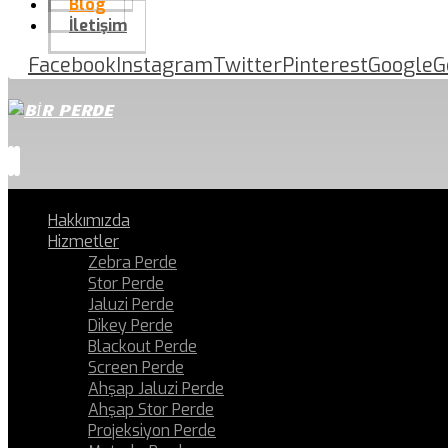
Blog
İletişim
Facebook
Instagram
Twitter
Pinterest
Google
G
Hakkımızda
Hizmetler
Zebra Perde
Stor Perde
Jaluzi Perde
Dikey Perde
Blackout Perde
Screen Perde
Ahşap Jaluzi Perde
Ahşap Stor Perde
Projeksiyon Perde