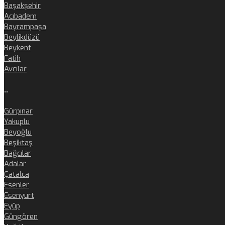
Başakşehir
Acıbadem
Bayrampaşa
Beylikdüzü
Beykent
Fatih
Avcılar
..
Gürpınar
Yakuplu
Beyoğlu
Beşiktaş
Bağcılar
Adalar
Çatalca
Esenler
Esenyurt
Eyüp
Güngören