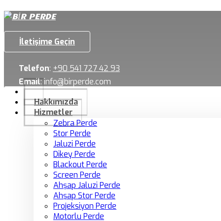
İletişime Geçin
Telefon
:
+90 541 727 42 93
Email
:
info@birperde.com
Hakkımızda
Hizmetler
Zebra Perde
Stor Perde
Jaluzi Perde
Dikey Perde
Blackout Perde
Screen Perde
Ahşap Jaluzi Perde
Ahşap Stor Perde
Projeksiyon Perde
Motorlu Perde