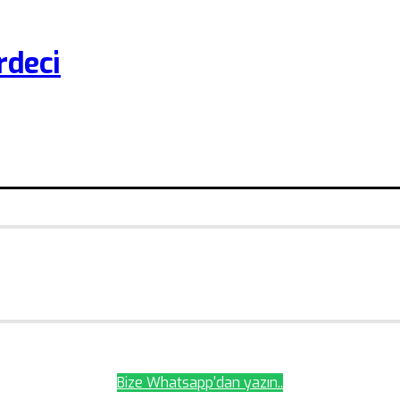
rdeci
Bize Whatsapp'dan yazın..