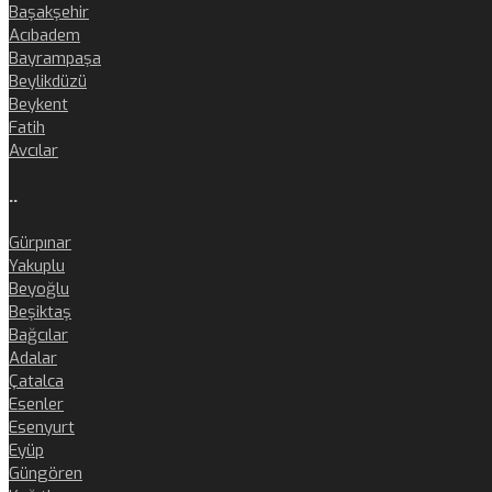
Başakşehir
Acıbadem
Bayrampaşa
Beylikdüzü
Beykent
Fatih
Avcılar
..
Gürpınar
Yakuplu
Beyoğlu
Beşiktaş
Bağcılar
Adalar
Çatalca
Esenler
Esenyurt
Eyüp
Güngören