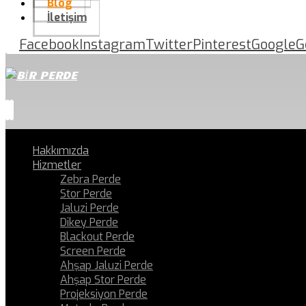
Blog
İletişim
Facebook
Instagram
Twitter
Pinterest
Google
G
Hakkımızda
Hizmetler
Zebra Perde
Stor Perde
Jaluzi Perde
Dikey Perde
Blackout Perde
Screen Perde
Ahşap Jaluzi Perde
Ahşap Stor Perde
Projeksiyon Perde