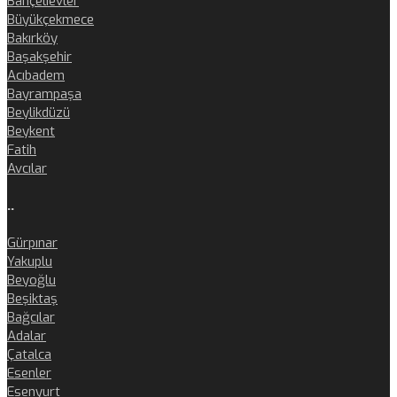
Bahçelievler
Büyükçekmece
Bakırköy
Başakşehir
Acıbadem
Bayrampaşa
Beylikdüzü
Beykent
Fatih
Avcılar
..
Gürpınar
Yakuplu
Beyoğlu
Beşiktaş
Bağcılar
Adalar
Çatalca
Esenler
Esenyurt