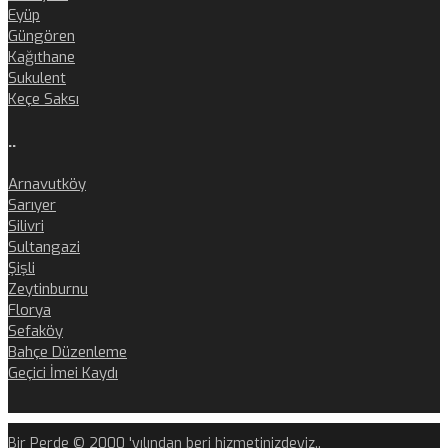
Eyüp
Güngören
Kağıthane
Sukulent
Keçe Saksı
..
Arnavutköy
Sarıyer
Silivri
Sultangazi
Şişli
Zeytinburnu
Florya
Sefaköy
Bahçe Düzenleme
Geçici İmei Kaydı
Bir Perde © 2000 'yılından beri hizmetinizdeyiz..