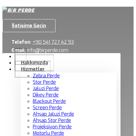
İletişime Geçin
Telefon
:
+90 541 727 42 93
Email
:
info@birperde.com
Hakkımızda
Hizmetler
Zebra Perde
Stor Perde
Jaluzi Perde
Dikey Perde
Blackout Perde
Screen Perde
Ahşap Jaluzi Perde
Ahşap Stor Perde
Projeksiyon Perde
Motorlu Perde