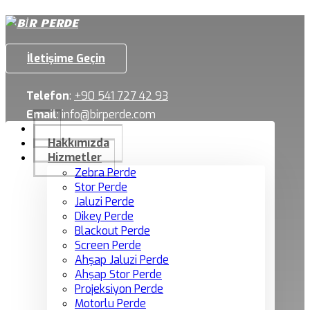
İletişime Geçin
Telefon
:
+90 541 727 42 93
Email
:
info@birperde.com
Hakkımızda
Hizmetler
Zebra Perde
Stor Perde
Jaluzi Perde
Dikey Perde
Blackout Perde
Screen Perde
Ahşap Jaluzi Perde
Ahşap Stor Perde
Projeksiyon Perde
Motorlu Perde