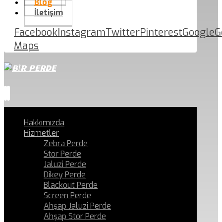
Blog
İletişim
Facebook
Instagram
Twitter
Pinterest
Google
G
Maps
Hakkımızda
Hizmetler
Zebra Perde
Stor Perde
Jaluzi Perde
Dikey Perde
Blackout Perde
Screen Perde
Ahşap Jaluzi Perde
Ahşap Stor Perde