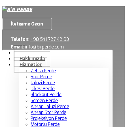
İletişime Geçin
Telefon
:
+90 541 727 42 93
Email
:
info@birperde.com
Hakkımızda
Hizmetler
Zebra Perde
Stor Perde
Jaluzi Perde
Dikey Perde
Blackout Perde
Screen Perde
Ahşap Jaluzi Perde
Ahşap Stor Perde
Projeksiyon Perde
Motorlu Perde