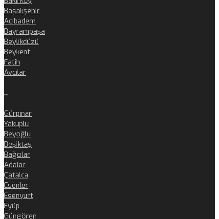
Bakırköy
Başakşehir
Acıbadem
Bayrampaşa
Beylikdüzü
Beykent
Fatih
Avcılar
..
Gürpınar
Yakuplu
Beyoğlu
Beşiktaş
Bağcılar
Adalar
Çatalca
Esenler
Esenyurt
Eyüp
Güngören