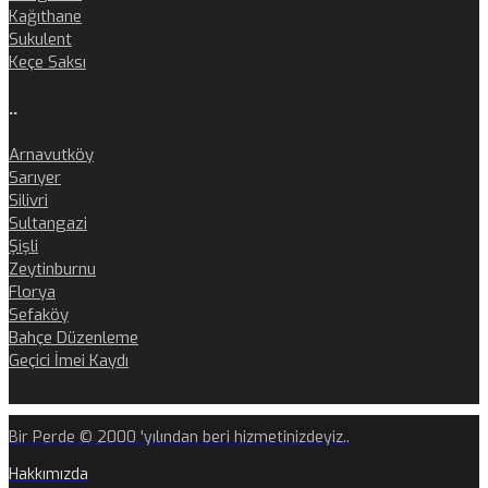
Kağıthane
Sukulent
Keçe Saksı
..
Arnavutköy
Sarıyer
Silivri
Sultangazi
Şişli
Zeytinburnu
Florya
Sefaköy
Bahçe Düzenleme
Geçici İmei Kaydı
Bir Perde © 2000 'yılından beri hizmetinizdeyiz..
Hakkımızda