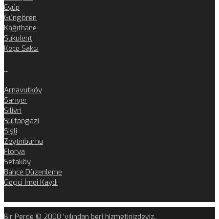
Eyüp
Güngören
Kağıthane
Sukulent
Keçe Saksı
..
Arnavutköy
Sarıyer
Silivri
Sultangazi
Şişli
Zeytinburnu
Florya
Sefaköy
Bahçe Düzenleme
Geçici İmei Kaydı
Bir Perde © 2000 'yılından beri hizmetinizdeyiz..