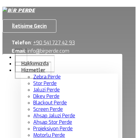
İletişime Geçin
Telefon
:
+90 541 727 42 93
Email
:
info@birperde.com
Hakkımızda
Hizmetler
Zebra Perde
Stor Perde
Jaluzi Perde
Dikey Perde
Blackout Perde
Screen Perde
Ahşap Jaluzi Perde
Ahşap Stor Perde
Projeksiyon Perde
Motorlu Perde