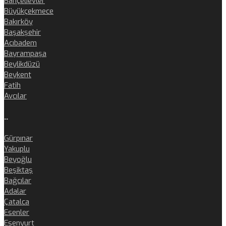
Bahçelievler
Büyükçekmece
Bakırköy
Başakşehir
Acıbadem
Bayrampaşa
Beylikdüzü
Beykent
Fatih
Avcılar
..
Gürpınar
Yakuplu
Beyoğlu
Beşiktaş
Bağcılar
Adalar
Çatalca
Esenler
Esenyurt