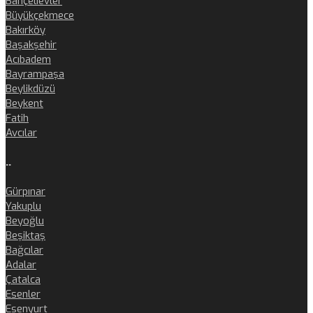
Bahçelievler
Büyükçekmece
Bakırköy
Başakşehir
Acıbadem
Bayrampaşa
Beylikdüzü
Beykent
Fatih
Avcılar
..
Gürpınar
Yakuplu
Beyoğlu
Beşiktaş
Bağcılar
Adalar
Çatalca
Esenler
Esenyurt