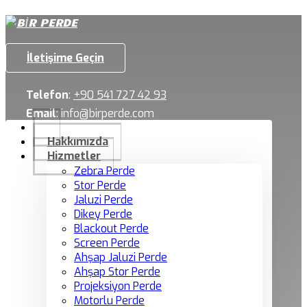
İletişime Geçin
Telefon
:
+90 541 727 42 93
Email
:
info@birperde.com
Hakkımızda
Hizmetler
Zebra Perde
Stor Perde
Jaluzi Perde
Dikey Perde
Blackout Perde
Screen Perde
Ahşap Jaluzi Perde
Ahşap Stor Perde
Projeksiyon Perde
Motorlu Perde