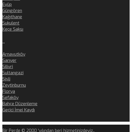
Eyüp
Güngören
Kağıthane
Sukulent
Keçe Saksı
..
Arnavutköy
Sarıyer
Silivri
Sultangazi
Şişli
Zeytinburnu
Florya
Sefaköy
Bahçe Düzenleme
Geçici İmei Kaydı
Bir Perde © 2000 'yılından beri hizmetinizdeyiz..