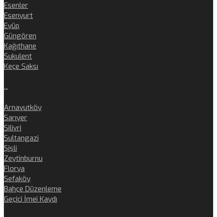
Esenler
Esenyurt
Eyüp
Güngören
Kağıthane
Sukulent
Keçe Saksı
..
Arnavutköy
Sarıyer
Silivri
Sultangazi
Şişli
Zeytinburnu
Florya
Sefaköy
Bahçe Düzenleme
Geçici İmei Kaydı