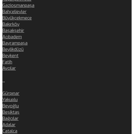
Gaziosmanpaşa
Bahçelievler
Büyükçekmece
Bakırköy
Başakşehir
Acıbadem
Bayrampaşa
Beylikdüzü
Beykent
Fatih
Avcılar
..
Gürpınar
Yakuplu
Beyoğlu
Beşiktaş
Bağcılar
Adalar
Çatalca