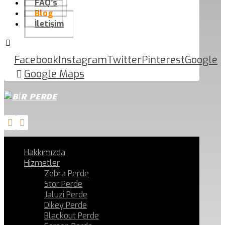
FAQ’s
Blog
İletişim
Facebook
Instagram
Twitter
Pinterest
Google
Google Maps
Hakkımızda
Hizmetler
Zebra Perde
Stor Perde
Jaluzi Perde
Dikey Perde
Blackout Perde