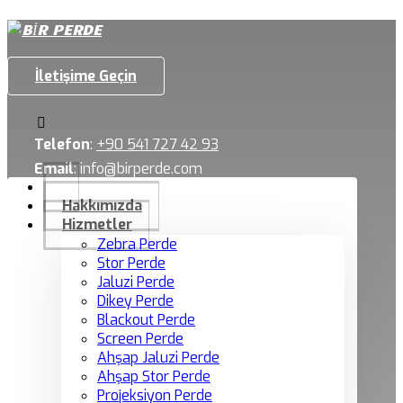
İletişime Geçin
Telefon
:
+90 541 727 42 93
Email
:
info@birperde.com
Hakkımızda
Hizmetler
Zebra Perde
Stor Perde
Jaluzi Perde
Dikey Perde
Blackout Perde
Screen Perde
Ahşap Jaluzi Perde
Ahşap Stor Perde
Projeksiyon Perde