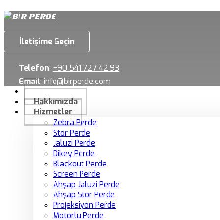
İletişime Geçin
Telefon
:
+90 541 727 42 93
Email
:
info@birperde.com
Hakkımızda
Hizmetler
Zebra Perde
Stor Perde
Jaluzi Perde
Dikey Perde
Blackout Perde
Screen Perde
Ahşap Jaluzi Perde
Ahşap Stor Perde
Projeksiyon Perde
Motorlu Perde