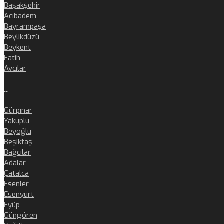
Başakşehir
Acıbadem
Bayrampaşa
Beylikdüzü
Beykent
Fatih
Avcılar
..
Gürpınar
Yakuplu
Beyoğlu
Beşiktaş
Bağcılar
Adalar
Çatalca
Esenler
Esenyurt
Eyüp
Güngören