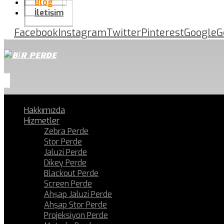
Blog
İletişim
Facebook
Instagram
Twitter
Pinterest
Google
G
Hakkımızda
Hizmetler
Zebra Perde
Stor Perde
Jaluzi Perde
Dikey Perde
Blackout Perde
Screen Perde
Ahşap Jaluzi Perde
Ahşap Stor Perde
Projeksiyon Perde