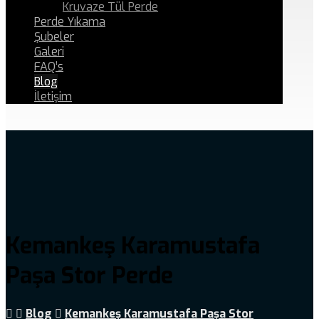
Kruvaze Tül Perde
Perde Yıkama
Şubeler
Galeri
FAQ’s
Blog
İletişim
Kemankeş Karamustafa
Paşa Stor Perde
Blog
Kemankeş Karamustafa Paşa Stor