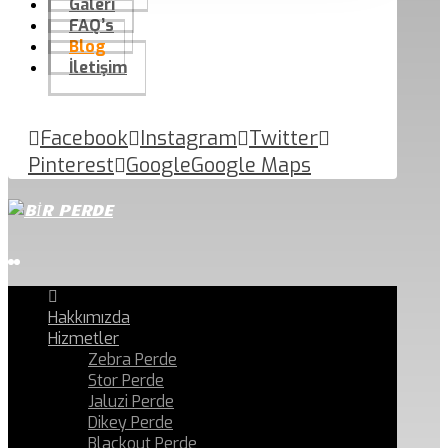
Galeri
FAQ’s
Blog
İletişim
Facebook
Instagram
Twitter
Pinterest
Google
Google Maps
Hakkımızda
Hizmetler
Zebra Perde
Stor Perde
Jaluzi Perde
Dikey Perde
Blackout Perde