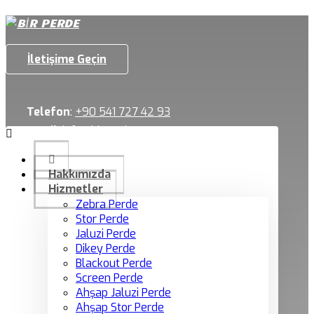
İletişime Geçin
Telefon
:
+90 541 727 42 93
Email
:
info@birperde.com
Hakkımızda
Hizmetler
Zebra Perde
Stor Perde
Jaluzi Perde
Dikey Perde
Blackout Perde
Screen Perde
Ahşap Jaluzi Perde
Ahşap Stor Perde