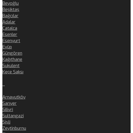
Beyoğlu
Beşiktaş
Bağcılar
Adalar
Çatalca
Esenler
Esenyurt
Eyüp
Güngören
Kağıthane
Sukulent
Keçe Saksı
..
Arnavutköy
Sarıyer
Silivri
Sultangazi
Şişli
Zeytinburnu