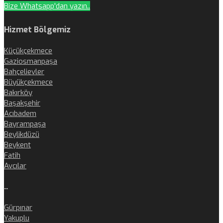
Bize Whatsapp'dan yazın..
Hizmet Bölgemiz
Küçükçekmece
Gaziosmanpaşa
Bahçelievler
Büyükçekmece
Bakırköy
Başakşehir
Acıbadem
Bayrampaşa
Beylikdüzü
Beykent
Fatih
Avcılar
..
Gürpınar
Yakuplu