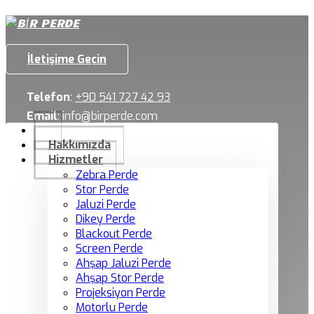
İletişime Geçin
Telefon
:
+90 541 727 42 93
Email
:
info@birperde.com
Hakkımızda
Hizmetler
Zebra Perde
Stor Perde
Jaluzi Perde
Dikey Perde
Blackout Perde
Screen Perde
Ahşap Jaluzi Perde
Ahşap Stor Perde
Projeksiyon Perde
Motorlu Perde