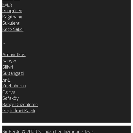
Eyüp
Güngören
Kağıthane
Sukulent
Keçe Saksı
..
Arnavutköy
Sarıyer
Silivri
Sultangazi
Şişli
Zeytinburnu
Florya
Sefaköy
Bahçe Düzenleme
Geçici İmei Kaydı
Bir Perde © 2000 'yılından beri hizmetinizdeyiz..