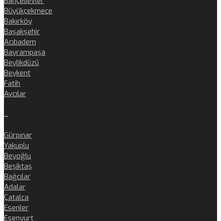
Bahçelievler
Büyükçekmece
Bakırköy
Başakşehir
Acıbadem
Bayrampaşa
Beylikdüzü
Beykent
Fatih
Avcılar
..
Gürpınar
Yakuplu
Beyoğlu
Beşiktaş
Bağcılar
Adalar
Çatalca
Esenler
Esenyurt