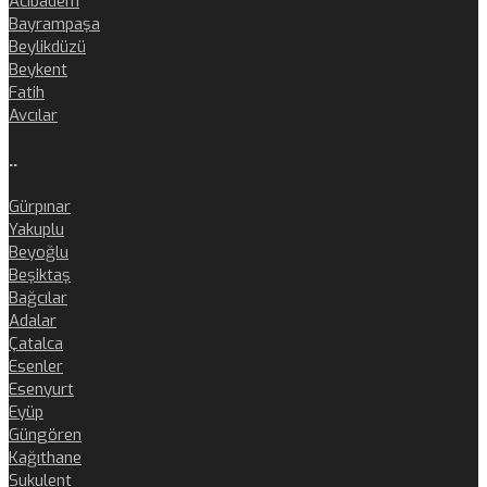
Acıbadem
Bayrampaşa
Beylikdüzü
Beykent
Fatih
Avcılar
..
Gürpınar
Yakuplu
Beyoğlu
Beşiktaş
Bağcılar
Adalar
Çatalca
Esenler
Esenyurt
Eyüp
Güngören
Kağıthane
Sukulent