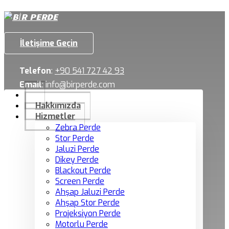
İletişime Geçin
Telefon
:
+90 541 727 42 93
Email
:
info@birperde.com
Hakkımızda
Hizmetler
Zebra Perde
Stor Perde
Jaluzi Perde
Dikey Perde
Blackout Perde
Screen Perde
Ahşap Jaluzi Perde
Ahşap Stor Perde
Projeksiyon Perde
Motorlu Perde