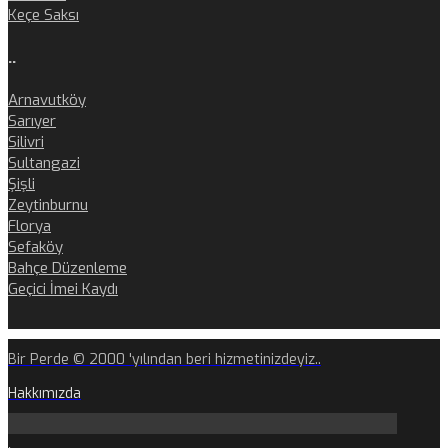
Keçe Saksı
..
Arnavutköy
Sarıyer
Silivri
Sultangazi
Şişli
Zeytinburnu
Florya
Sefaköy
Bahçe Düzenleme
Geçici İmei Kaydı
Bir Perde © 2000 'yılından beri hizmetinizdeyiz..
Hakkımızda