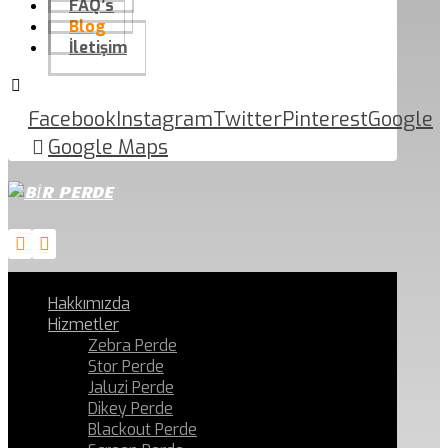
FAQ’s
Blog
İletişim
Facebook
Instagram
Twitter
Pinterest
Google
Google Maps
Hakkımızda
Hizmetler
Zebra Perde
Stor Perde
Jaluzi Perde
Dikey Perde
Blackout Perde