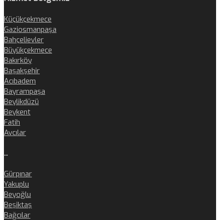
Küçükçekmece
Gaziosmanpaşa
Bahçelievler
Büyükçekmece
Bakırköy
Başakşehir
Acıbadem
Bayrampaşa
Beylikdüzü
Beykent
Fatih
Avcılar
..
Gürpınar
Yakuplu
Beyoğlu
Beşiktaş
Bağcılar