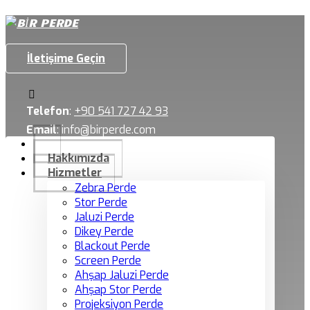
İletişime Geçin
Telefon
:
+90 541 727 42 93
Email
:
info@birperde.com
Hakkımızda
Hizmetler
Zebra Perde
Stor Perde
Jaluzi Perde
Dikey Perde
Blackout Perde
Screen Perde
Ahşap Jaluzi Perde
Ahşap Stor Perde
Projeksiyon Perde