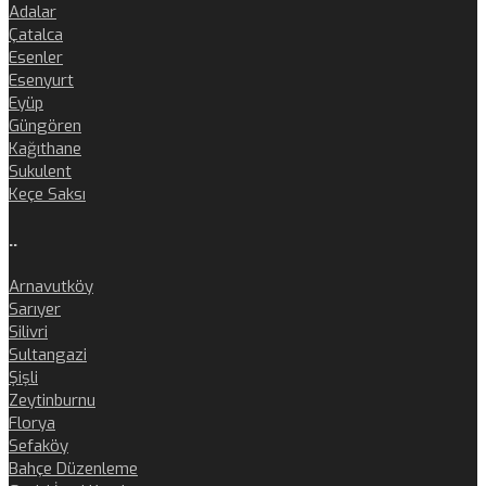
Adalar
Çatalca
Esenler
Esenyurt
Eyüp
Güngören
Kağıthane
Sukulent
Keçe Saksı
..
Arnavutköy
Sarıyer
Silivri
Sultangazi
Şişli
Zeytinburnu
Florya
Sefaköy
Bahçe Düzenleme