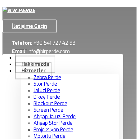
İletişime Geçin
Telefon
:
+90 541 727 42 93
Email
:
info@birperde.com
Hakkımızda
Hizmetler
Zebra Perde
Stor Perde
Jaluzi Perde
Dikey Perde
Blackout Perde
Screen Perde
Ahşap Jaluzi Perde
Ahşap Stor Perde
Projeksiyon Perde
Motorlu Perde