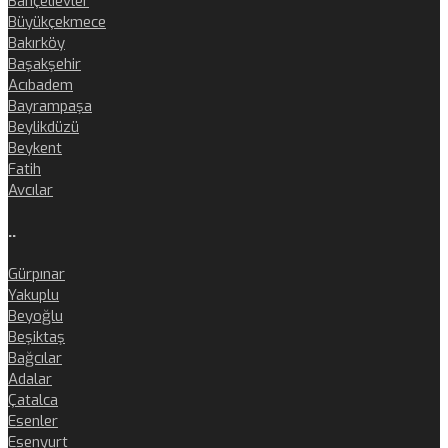
Bahçelievler
Büyükçekmece
Bakırköy
Başakşehir
Acıbadem
Bayrampaşa
Beylikdüzü
Beykent
Fatih
Avcılar
..
Gürpınar
Yakuplu
Beyoğlu
Beşiktaş
Bağcılar
Adalar
Çatalca
Esenler
Esenyurt