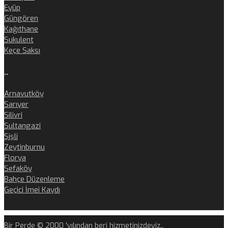
Eyüp
Güngören
Kağıthane
Sukulent
Keçe Saksı
..
Arnavutköy
Sarıyer
Silivri
Sultangazi
Şişli
Zeytinburnu
Florya
Sefaköy
Bahçe Düzenleme
Geçici İmei Kaydı
Bir Perde © 2000 'yılından beri hizmetinizdeyiz..