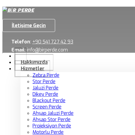
İletişime Geçin
Telefon
:
+90 541 727 42 93
Email
:
info@birperde.com
Hakkımızda
Hizmetler
Zebra Perde
Stor Perde
Jaluzi Perde
Dikey Perde
Blackout Perde
Screen Perde
Ahşap Jaluzi Perde
Ahşap Stor Perde
Projeksiyon Perde
Motorlu Perde