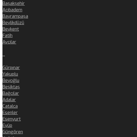
Başakşehir
Acıbadem
Bayrampaşa
Beylikdüzü
Beykent
Fatih
Avcılar
..
Gürpınar
Yakuplu
Beyoğlu
Beşiktaş
Bağcılar
Adalar
Çatalca
Esenler
Esenyurt
Eyüp
Güngören