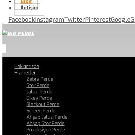
Blog
İletişim
Facebook
Instagram
Twitter
Pinterest
Google
G
Hakkımızda
Hizmetler
Zebra Perde
Stor Perde
Jaluzi Perde
Dikey Perde
Blackout Perde
Screen Perde
Ahşap Jaluzi Perde
Ahşap Stor Perde
Projeksiyon Perde