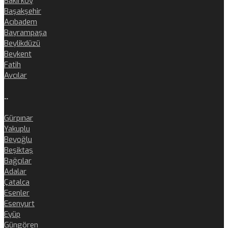
Bakırköy
Başakşehir
Acıbadem
Bayrampaşa
Beylikdüzü
Beykent
Fatih
Avcılar
..
Gürpınar
Yakuplu
Beyoğlu
Beşiktaş
Bağcılar
Adalar
Çatalca
Esenler
Esenyurt
Eyüp
Güngören