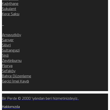
Kağıthane
Sukulent
Keçe Saksı
..
Arnavutköy
Sarıyer
Silivri
Sultangazi
Şişli
Zeytinburnu
Florya
Sefaköy
Bahçe Düzenleme
Geçici İmei Kaydı
Bir Perde © 2000 'yılından beri hizmetinizdeyiz..
Hakkımızda