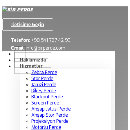
İletişime Geçin
Telefon
:
+90 541 727 42 93
Email
:
info@birperde.com
Hakkımızda
Hizmetler
Zebra Perde
Stor Perde
Jaluzi Perde
Dikey Perde
Blackout Perde
Screen Perde
Ahşap Jaluzi Perde
Ahşap Stor Perde
Projeksiyon Perde
Motorlu Perde