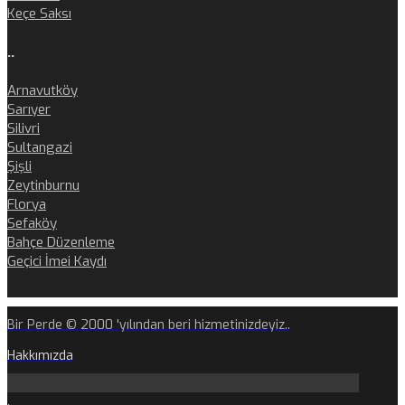
Keçe Saksı
..
Arnavutköy
Sarıyer
Silivri
Sultangazi
Şişli
Zeytinburnu
Florya
Sefaköy
Bahçe Düzenleme
Geçici İmei Kaydı
Bir Perde © 2000 'yılından beri hizmetinizdeyiz..
Hakkımızda