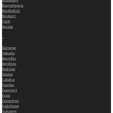
Acıbadem
Bayrampaşa
Beylikdüzü
Beykent
Fatih
Avcılar
..
Gürpınar
Yakuplu
Beyoğlu
Beşiktaş
Bağcılar
Adalar
Çatalca
Esenler
Esenyurt
Eyüp
Güngören
Kağıthane
Sukulent