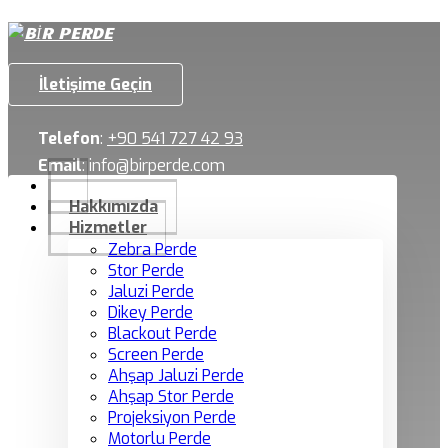
İletişime Geçin
Telefon
:
+90 541 727 42 93
Email
:
info@birperde.com
Hakkımızda
Hizmetler
Zebra Perde
Stor Perde
Jaluzi Perde
Dikey Perde
Blackout Perde
Screen Perde
Ahşap Jaluzi Perde
Ahşap Stor Perde
Projeksiyon Perde
Motorlu Perde