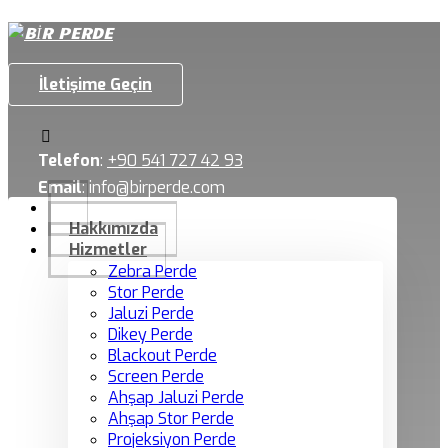
İletişime Geçin
Telefon
:
+90 541 727 42 93
Email
:
info@birperde.com
Hakkımızda
Hizmetler
Zebra Perde
Stor Perde
Jaluzi Perde
Dikey Perde
Blackout Perde
Screen Perde
Ahşap Jaluzi Perde
Ahşap Stor Perde
Projeksiyon Perde