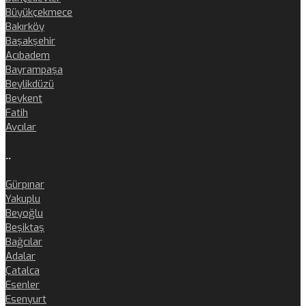
Büyükçekmece
Bakırköy
Başakşehir
Acıbadem
Bayrampaşa
Beylikdüzü
Beykent
Fatih
Avcılar
..
Gürpınar
Yakuplu
Beyoğlu
Beşiktaş
Bağcılar
Adalar
Çatalca
Esenler
Esenyurt