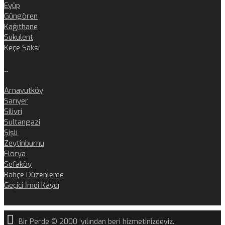
Eyüp
Güngören
Kağıthane
Sukulent
Keçe Saksı
..
Arnavutköy
Sarıyer
Silivri
Sultangazi
Şişli
Zeytinburnu
Florya
Sefaköy
Bahçe Düzenleme
Geçici İmei Kaydı
Bir Perde © 2000 'yılından beri hizmetinizdeyiz..