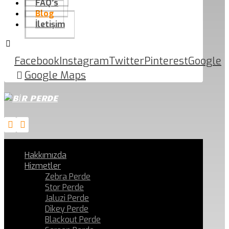
FAQ’s
Blog
İletişim
Facebook
Instagram
Twitter
Pinterest
Google
Google Maps
Hakkımızda
Hizmetler
Zebra Perde
Stor Perde
Jaluzi Perde
Dikey Perde
Blackout Perde