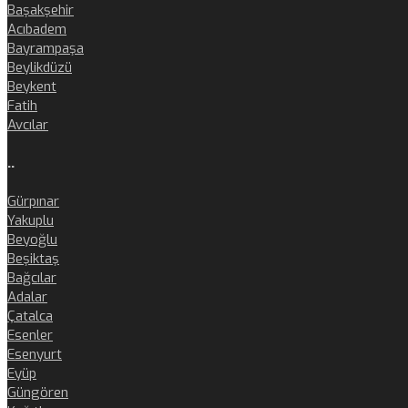
Başakşehir
Acıbadem
Bayrampaşa
Beylikdüzü
Beykent
Fatih
Avcılar
..
Gürpınar
Yakuplu
Beyoğlu
Beşiktaş
Bağcılar
Adalar
Çatalca
Esenler
Esenyurt
Eyüp
Güngören