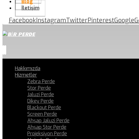
Blog
İletişim
Facebook
Instagram
Twitter
Pinterest
Google
G
Hakkımızda
Hizmetler
Zebra Perde
Stor Perde
Jaluzi Perde
Dikey Perde
Blackout Perde
Screen Perde
Ahşap Jaluzi Perde
Ahşap Stor Perde
Projeksiyon Perde