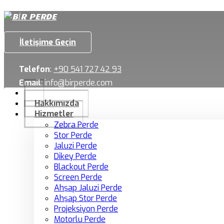
İletişime Geçin
Telefon
:
+90 541 727 42 93
Email
:
info@birperde.com
Hakkımızda
Hizmetler
Zebra Perde
Stor Perde
Jaluzi Perde
Dikey Perde
Blackout Perde
Screen Perde
Ahşap Jaluzi Perde
Ahşap Stor Perde
Projeksiyon Perde
Motorlu Perde