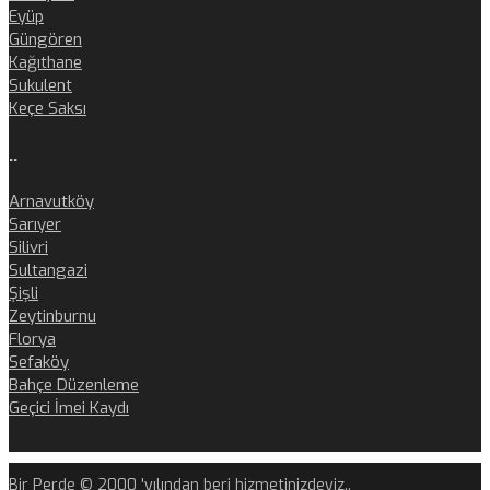
Eyüp
Güngören
Kağıthane
Sukulent
Keçe Saksı
..
Arnavutköy
Sarıyer
Silivri
Sultangazi
Şişli
Zeytinburnu
Florya
Sefaköy
Bahçe Düzenleme
Geçici İmei Kaydı
Bir Perde © 2000 'yılından beri hizmetinizdeyiz..