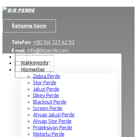
İletişime Geçin
Telefon
:
+90 541 727 42 93
Email
:
info@birperde.com
Hakkımızda
Hizmetler
Zebra Perde
Stor Perde
Jaluzi Perde
Dikey Perde
Blackout Perde
Screen Perde
Ahşap Jaluzi Perde
Ahşap Stor Perde
Projeksiyon Perde
Motorlu Perde