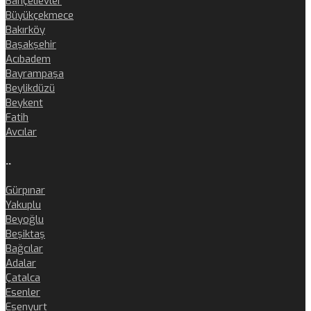
Bahçelievler
Büyükçekmece
Bakırköy
Başakşehir
Acıbadem
Bayrampaşa
Beylikdüzü
Beykent
Fatih
Avcılar
..
Gürpınar
Yakuplu
Beyoğlu
Beşiktaş
Bağcılar
Adalar
Çatalca
Esenler
Esenyurt