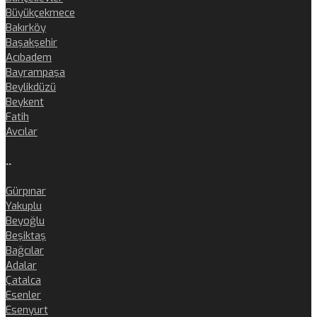
Büyükçekmece
Bakırköy
Başakşehir
Acıbadem
Bayrampaşa
Beylikdüzü
Beykent
Fatih
Avcılar
..
Gürpınar
Yakuplu
Beyoğlu
Beşiktaş
Bağcılar
Adalar
Çatalca
Esenler
Esenyurt