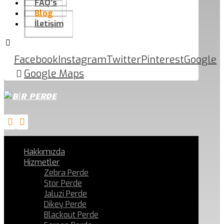
FAQ’s
Blog
İletişim
Facebook
Instagram
Twitter
Pinterest
Google
Google Maps
Hakkımızda
Hizmetler
Zebra Perde
Stor Perde
Jaluzi Perde
Dikey Perde
Blackout Perde