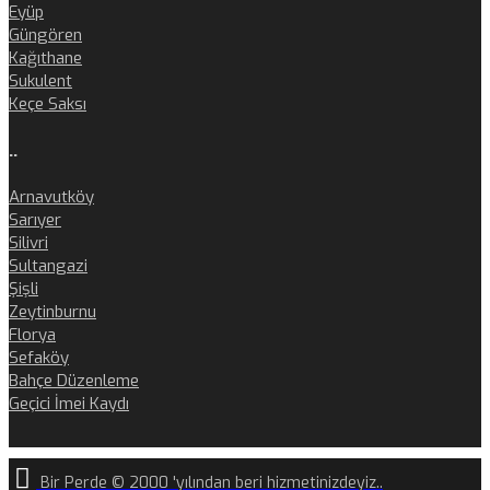
Eyüp
Güngören
Kağıthane
Sukulent
Keçe Saksı
..
Arnavutköy
Sarıyer
Silivri
Sultangazi
Şişli
Zeytinburnu
Florya
Sefaköy
Bahçe Düzenleme
Geçici İmei Kaydı
Bir Perde © 2000 'yılından beri hizmetinizdeyiz..