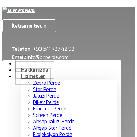
İletişime Geçin
Telefon
:
+90 541 727 42 93
Email
:
info@birperde.com
Hakkımızda
Hizmetler
Zebra Perde
Stor Perde
Jaluzi Perde
Dikey Perde
Blackout Perde
Screen Perde
Ahşap Jaluzi Perde
Ahşap Stor Perde
Projeksiyon Perde