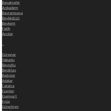
Başakşehir
Acıbadem
Bayrampaşa
Beylikdüzü
Beykent
Fatih
Avcılar
..
Gürpınar
Yakuplu
Beyoğlu
Beşiktaş
Bağcılar
Adalar
Çatalca
Esenler
Esenyurt
Eyüp
Güngören