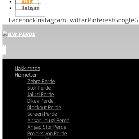
Blog
İletişim
Facebook
Instagram
Twitter
Pinterest
Google
G
Hakkımızda
Hizmetler
Zebra Perde
Stor Perde
Jaluzi Perde
Dikey Perde
Blackout Perde
Screen Perde
Ahşap Jaluzi Perde
Ahşap Stor Perde
Projeksiyon Perde