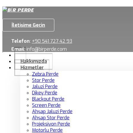
İletişime Geçin
Telefon
:
+90 541 727 42 93
Email
:
info@birperde.com
Hakkımızda
Hizmetler
Zebra Perde
Stor Perde
Jaluzi Perde
Dikey Perde
Blackout Perde
Screen Perde
Ahşap Jaluzi Perde
Ahşap Stor Perde
Projeksiyon Perde
Motorlu Perde