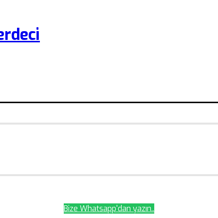
rdeci
Bize Whatsapp'dan yazın..