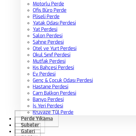
Motorlu Perde
Ofis Büro Perde
Pliseli Perde
Yatak Odası Perdesi
Yat Perdesi
Salon Perdesi
Sahne Perdesi
Otel ve Yurt Perdesi
Okul Sınıf Perdesi
Mutfak Perdesi
Kış Bahçesi Perdesi
Ev Perdesi
Genç & Çocuk Odası Perdesi
Hastane Perdesi
Cam Balkon Perdesi
Banyo Perdesi
İş Yeri Perdesi
Kruvaze Tül Perde
Perde Yıkama
Şubeler
Galeri