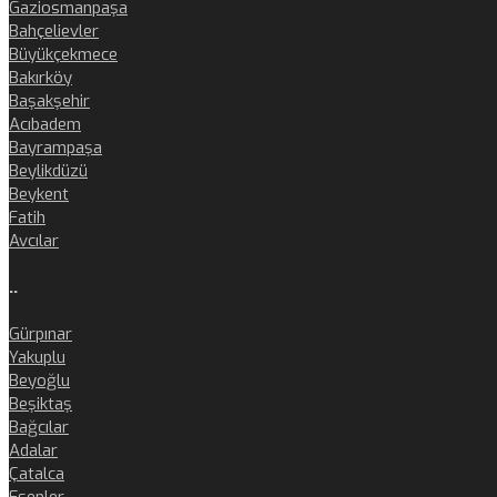
Gaziosmanpaşa
Bahçelievler
Büyükçekmece
Bakırköy
Başakşehir
Acıbadem
Bayrampaşa
Beylikdüzü
Beykent
Fatih
Avcılar
..
Gürpınar
Yakuplu
Beyoğlu
Beşiktaş
Bağcılar
Adalar
Çatalca