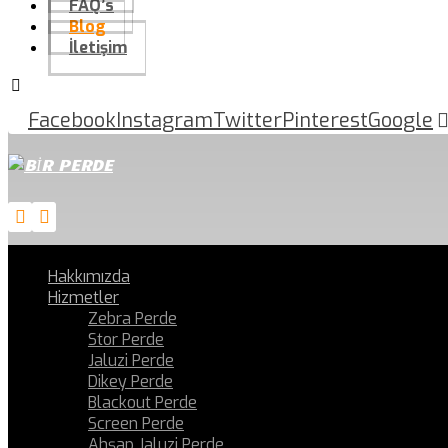
FAQ’s
Blog
İletişim
Facebook
Instagram
Twitter
Pinterest
Google
Hakkımızda
Hizmetler
Zebra Perde
Stor Perde
Jaluzi Perde
Dikey Perde
Blackout Perde
Screen Perde
Ahşap Jaluzi Perde