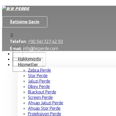
İletişime Geçin
Telefon
:
+90 541 727 42 93
Email
:
info@birperde.com
Hakkımızda
Hizmetler
Zebra Perde
Stor Perde
Jaluzi Perde
Dikey Perde
Blackout Perde
Screen Perde
Ahşap Jaluzi Perde
Ahşap Stor Perde
Projeksiyon Perde